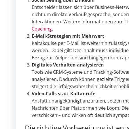
Social Selling über LinkedIn
Entscheider lassen sich über Business-Netzwe
nicht um direkte Verkaufsgespräche, sonder
Interaktionen. Weitere Informationen zum 
Coaching
.
E-Mail-Strategien mit Mehrwert
Kaltakquise per E-Mail ist weiterhin zuläss
werden. Dabei gilt: Der Inhalt muss individue
Bezug zur Zielperson sind hingegen kontrapr
Digitales Verhalten analysieren
Tools wie CRM-Systeme und Tracking-Softwa
analysieren. Dadurch können gezielte Trigge
steigert die Erfolgswahrscheinlichkeit erhebli
Video-Calls statt Kaltanrufe
Anstatt unangekündigt anzurufen, setzen mod
Nachrichten über Plattformen wie Loom. Dies
verschicken – und wirken oft deutlich sympat
Die richtige Vorbereitung ist en