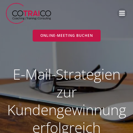
Zum
Inhalt
springen
ONLINE-MEETING BUCHEN
E-Mail-Strategien
zur
Kundengewinnung
erfolgreich