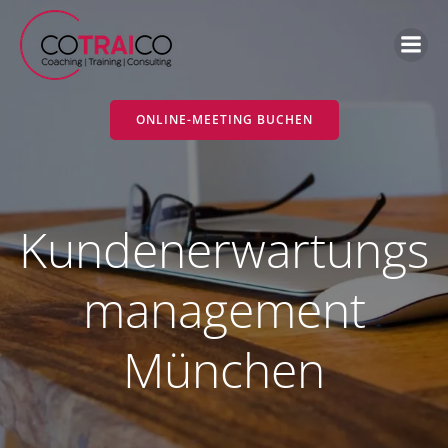
Zum
Inhalt
springen
ONLINE-MEETING BUCHEN
Kundenerwartungs
management
München