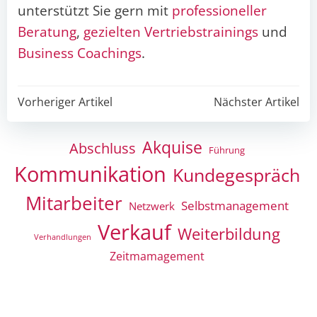
unterstützt Sie gern mit
professioneller
Beratung
,
gezielten Vertriebstrainings
und
Business Coachings
.
Post
Post
Vorheriger Artikel
Nächster Artikel
navigation
navigation
Akquise
Abschluss
Führung
Kommunikation
Kundegespräch
Mitarbeiter
Selbstmanagement
Netzwerk
Verkauf
Weiterbildung
Verhandlungen
Zeitmamagement