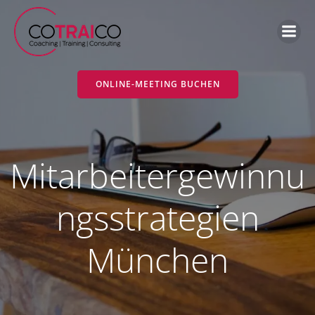
Zum
Inhalt
springen
ONLINE-MEETING BUCHEN
Mitarbeitergewinnu
ngsstrategien
München