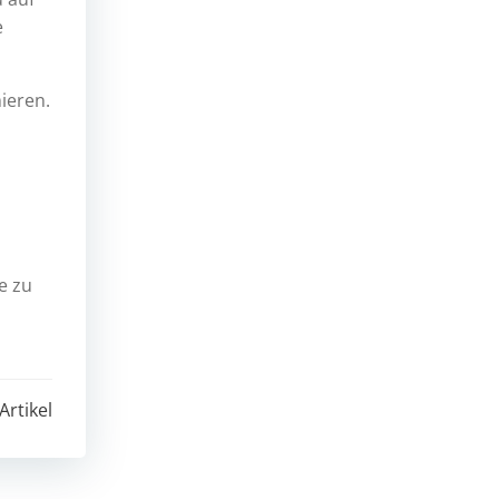
e
ieren.
e zu
Artikel