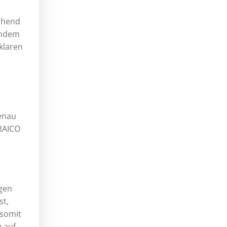
chend
indem
klaren
enau
RAICO
igen
st,
 somit
 auf