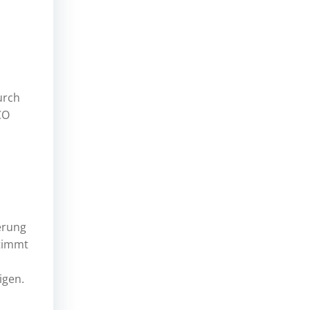
urch
CO
erung
stimmt
igen.