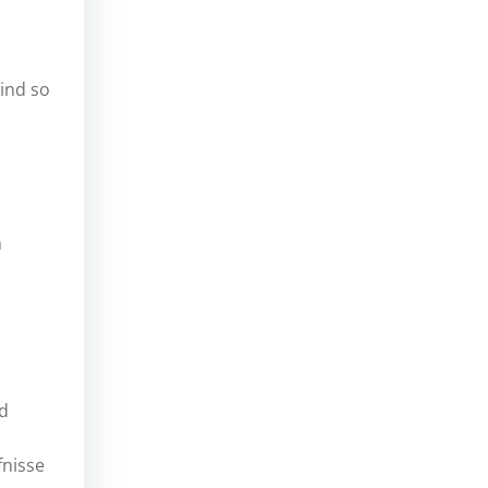
ind so
n
nd
fnisse