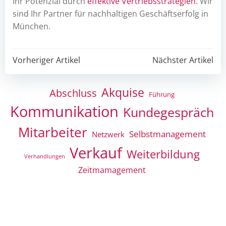
Ihr Potenzial durch
effektive Vertriebsstrategien
. Wir
sind Ihr Partner für nachhaltigen Geschäftserfolg in
München.
Post
Post
Vorheriger Artikel
Nächster Artikel
navigation
navigation
Akquise
Abschluss
Führung
Kommunikation
Kundegespräch
Mitarbeiter
Selbstmanagement
Netzwerk
Verkauf
Weiterbildung
Verhandlungen
Zeitmamagement