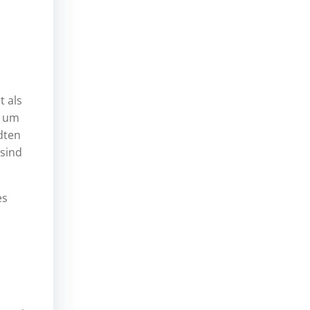
t als
b um
dten
sind
es