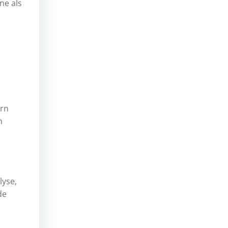
ne als
ern
n
lyse,
de