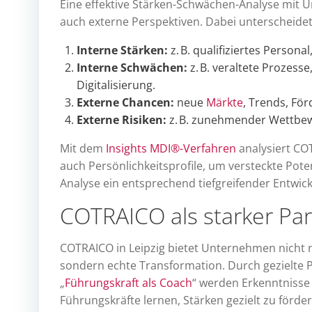
Eine effektive Stärken-Schwächen-Analyse mit 
auch externe Perspektiven. Dabei unterscheidet
Interne Stärken:
z. B. qualifiziertes Person
Interne Schwächen:
z. B. veraltete Prozes
Digitalisierung.
Externe Chancen:
neue
Märkte
, Trends, Fö
Externe Risiken:
z. B. zunehmender Wettbew
Mit dem
Insights MDI®-Verfahren
analysiert CO
auch Persönlichkeitsprofile, um versteckte Pote
Analyse ein entsprechend tiefgreifender Entwic
COTRAICO als starker Part
COTRAICO in Leipzig bietet Unternehmen nicht 
sondern echte Transformation. Durch gezielte
„
Führungskraft als Coach
“ werden Erkenntnisse
Führungskräfte lernen, Stärken gezielt zu förde