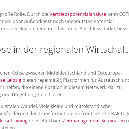
 große Rolle. Durch die
Vertriebspotenzialanalyse
kann COT
 Innen- oder Außendienst noch ungenutztes Potenzial
 und der Region bedeutet das: mehr Abschlussstärke, bess
e in der regionalen Wirtschaft
ftlichen Achse zwischen Mitteldeutschland und Osteuropa.
se Leipzig
bieten regelmäßig Plattformen für Austausch un
 helfen, die eigene Position in diesem Netzwerk klar zu
g und Umgebung zu initiieren.
igitalen Wandel. Viele kleine und mittelständische
ausforderung der Transformation konfrontiert. COTRAICO gr
Messetraining
oder effektiven
Zeitmanagement-Seminaren
u
tellen.