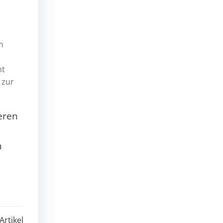
m
ht
 zur
eren
n
Artikel