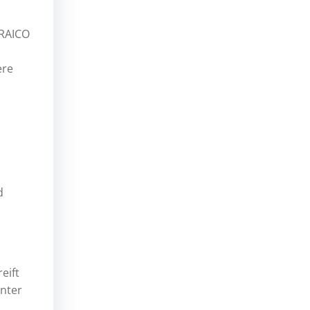
RAICO
ere
d
eift
nter