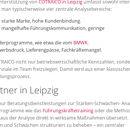
Unterstützung von
COTRAICO in Leipzig
umfasst sowohl inter
 man typischerweise vier zentrale Analysebereiche:
al, starke Marke, hohe Kundenbindung.
se, mangelhafte Führungskommunikation, geringe
rderprogramme, wie etwa die vom
BMWK
.
erbsdruck, Lieferengpässe, Fachkräftemangel.
TRAICO nicht nur betriebswirtschaftliche Kennzahlen, sond
nziale im Team freizulegen. Damit wird aus einer klassische
klungsprozess.
ner in Leipzig
nur Beratungsdienstleistungen zur Stärken-Schwächen- Ana
 Programme wie das
Führungskräftetraining
oder die Metho
 aus der Analyse direkt in wirksame Maßnahmen übersetzt.
rn und Schwächen strukturiert zu beheben – ein zentraler