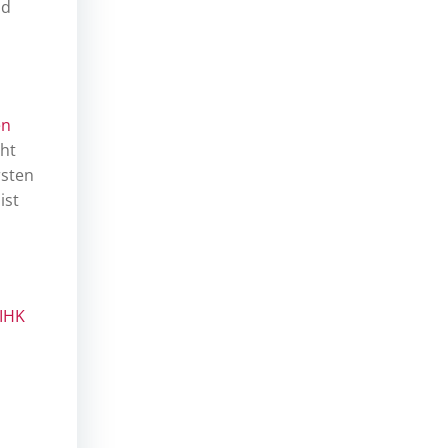
nd
en
cht
rsten
ist
IHK