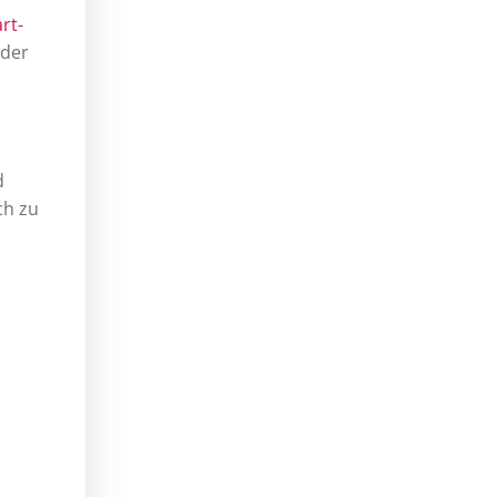
rt-
nder
d
ch zu