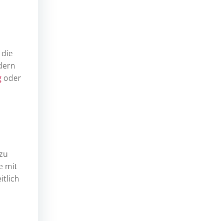
 die
dern
g
oder
 zu
e mit
itlich